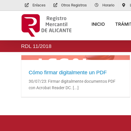
Saltar
Enlaces
Otros Registros
Horario
al
contenido
INICIO
TRÁMIT
RDL 11/2018
Cómo firmar digitalmente un PDF
Cómo firmar digitalmente un PDF
30/07/23: Firmar digitalmente documentos PDF
con Acrobat Reader DC. [...]