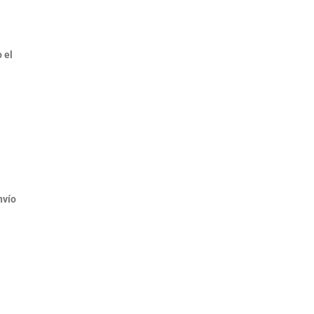
 el
nvío