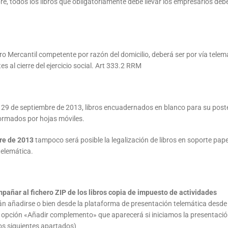
re, todos los libros que obligatoriamente debe llevar los empresarios deb
tro Mercantil competente por razón del domicilio, deberá ser por vía telem
 al cierre del ejercicio social. Art 333.2 RRM
del 29 de septiembre de 2013, libros encuadernados en blanco para su post
formados por hojas móviles.
bre de 2013
tampoco será posible la legalización de libros en soporte pape
telemática.
añar al fichero ZIP de los libros copia de impuesto de actividades
n añadirse o bien desde la plataforma de presentación telemática desde 
a opción «Añadir complemento» que aparecerá si iniciamos la presentaci
los siguientes apartados)