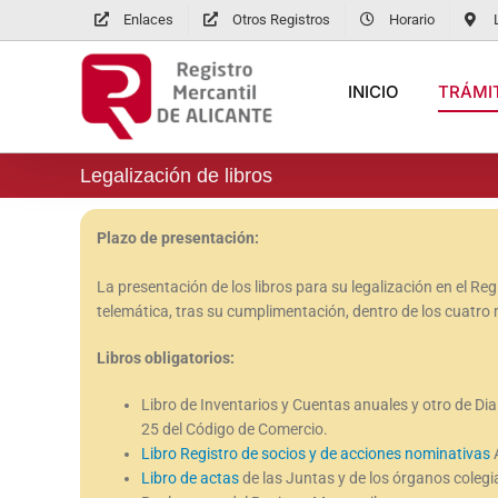
Saltar
Enlaces
Otros Registros
Horario
al
contenido
INICIO
TRÁMIT
Legalización de libros
Plazo de presentación:
La presentación de los libros para su legalización en el Re
telemática, tras su cumplimentación, dentro de los cuatro m
Libros obligatorios:
Libro de Inventarios y Cuentas anuales y otro de Diari
25 del Código de Comercio.
Libro Registro de socios y de acciones nominativas
A
Libro de actas
de las Juntas y de los órganos colegia