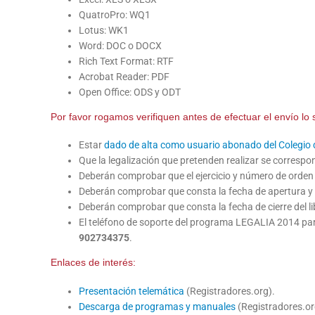
QuatroPro: WQ1
Lotus: WK1
Word: DOC o DOCX
Rich Text Format: RTF
Acrobat Reader: PDF
Open Office: ODS y ODT
Por favor rogamos verifiquen antes de efectuar el envío lo 
Estar
dado de alta como usuario abonado del Colegio 
Que la legalización que pretenden realizar se correspo
Deberán comprobar que el ejercicio y número de orden 
Deberán comprobar que consta la fecha de apertura y cie
Deberán comprobar que consta la fecha de cierre del libr
El teléfono de soporte del programa LEGALIA 2014 para
902734375
.
Enlaces de interés:
Presentación telemática
(Registradores.org).
Descarga de programas y manuales
(Registradores.or