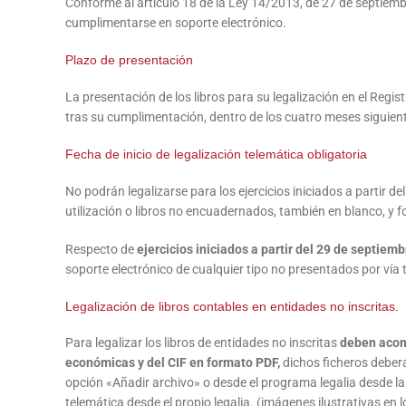
Conforme al artículo 18 de la Ley 14/2013, de 27 de septiemb
cumplimentarse en soporte electrónico.
Plazo de presentación
La presentación de los libros para su legalización en el Regis
tras su cumplimentación, dentro de los cuatro meses siguientes
Fecha de inicio de legalización telemática obligatoria
No podrán legalizarse para los ejercicios iniciados a partir 
utilización o libros no encuadernados, también en blanco, y 
Respecto de
ejercicios iniciados a partir del 29 de septiem
soporte electrónico de cualquier tipo no presentados por vía 
Legalización de libros contables en entidades no inscritas.
Para legalizar los libros de entidades no inscritas
deben acomp
económicas y del CIF en formato PDF,
dichos ficheros deberá
opción «Añadir archivo» o desde el programa legalia desde l
telemática desde el propio legalia. (imágenes ilustrativas en 