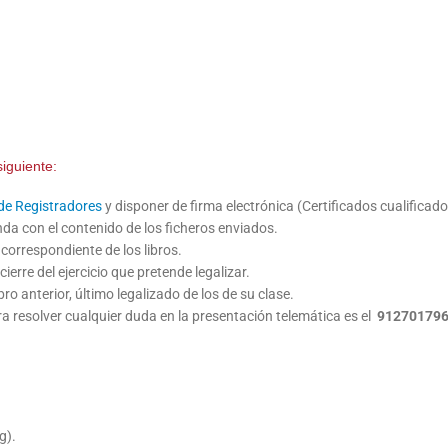
siguiente:
de Registradores
y disponer de firma electrónica (Certificados cualificado
nda con el contenido de los ficheros enviados.
correspondiente de los libros.
rre del ejercicio que pretende legalizar.
o anterior, último legalizado de los de su clase.
 resolver cualquier duda en la presentación telemática es el
91270179
g).