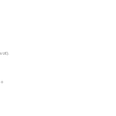
s UE).
6
o