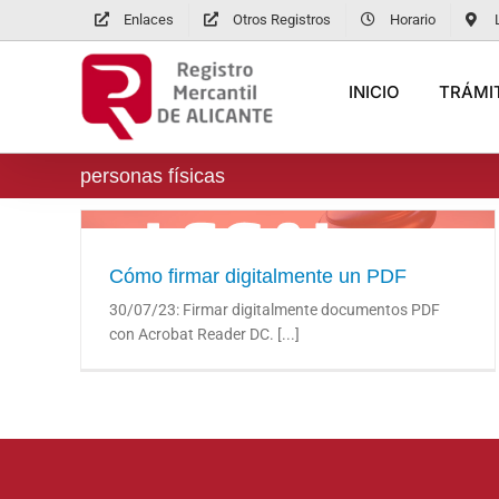
Saltar
Enlaces
Otros Registros
Horario
al
contenido
INICIO
TRÁMIT
personas físicas
Cómo firmar digitalmente un PDF
Cómo firmar digitalmente un PDF
30/07/23: Firmar digitalmente documentos PDF
con Acrobat Reader DC. [...]