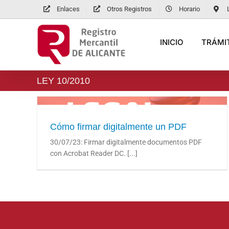
Saltar
Enlaces
Otros Registros
Horario
al
contenido
INICIO
TRÁMIT
LEY 10/2010
Cómo firmar digitalmente un PDF
Cómo firmar digitalmente un PDF
30/07/23: Firmar digitalmente documentos PDF
con Acrobat Reader DC. [...]