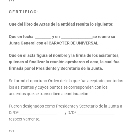
C E R T I F I C O:
Que del libro de Actas de la entidad resulta lo siguiente:
Que en fecha _________ y en __________________se reunió su
Junta General con el CARÁCTER DE UNIVERSAL.
Que en el acta figura el nombre y la firma de los asistentes,
quienes al finalizar la reunión aprobaron el acta, la cual fue
firmada por el Presidente y Secretario de la Junta.
Se formó el oportuno Orden del día que fue aceptado por todos
los asistentes y cuyos puntos se corresponden con los
acuerdos que se transcriben a continuación.
Fueron designados como Presidente y Secretario de la Junta a
D./Dª _____________________ y D/Dª _____________________
respectivamente.
(2)