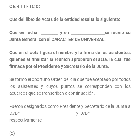
C E R T I F I C O:
Que del libro de Actas de la entidad resulta lo siguiente:
Que en fecha _________ y en __________________se reunió su
Junta General con el CARÁCTER DE UNIVERSAL.
Que en el acta figura el nombre y la firma de los asistentes,
quienes al finalizar la reunión aprobaron el acta, la cual fue
firmada por el Presidente y Secretario de la Junta.
Se formó el oportuno Orden del día que fue aceptado por todos
los asistentes y cuyos puntos se corresponden con los
acuerdos que se transcriben a continuación.
Fueron designados como Presidente y Secretario de la Junta a
D./Dª _____________________ y D/Dª _____________________
respectivamente.
(2)