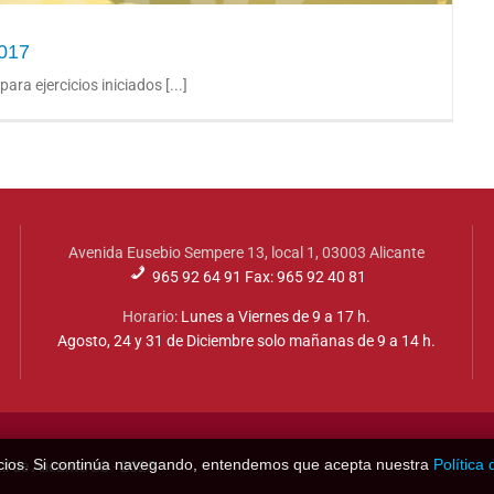
2017
a ejercicios iniciados [...]
Avenida Eusebio Sempere 13, local 1, 03003 Alicante
965 92 64 91 Fax: 965 92 40 81
Horario
: Lunes a Viernes de 9 a 17 h.
Agosto, 24 y 31 de Diciembre solo mañanas de 9 a 14 h.
rvicios. Si continúa navegando, entendemos que acepta nuestra
Política
l de Alicante SC - 2025