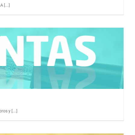
 [...]
tas. Plazos cuentas 2019
os y [...]