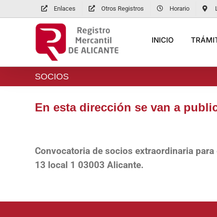
Saltar
Enlaces
Otros Registros
Horario
al
contenido
INICIO
TRÁMIT
SOCIOS
En esta dirección se van a publi
Convocatoria de socios extraordinaria para
13 local 1 03003 Alicante.