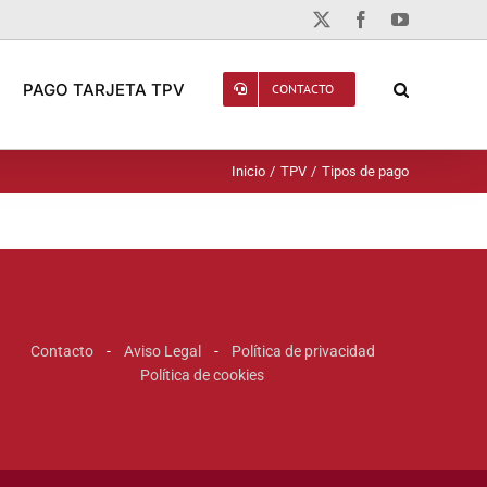
X
Facebook
YouTube
PAGO TARJETA TPV
CONTACTO
Inicio
TPV
Tipos de pago
Contacto
-
Aviso Legal
-
Política de privacidad
Política de cookies