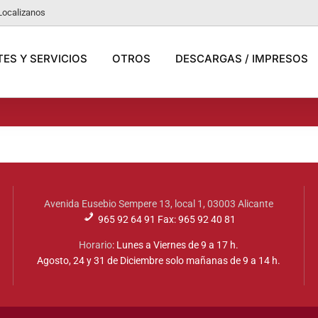
Localizanos
ES Y SERVICIOS
OTROS
DESCARGAS / IMPRESOS
Avenida Eusebio Sempere 13, local 1, 03003 Alicante
965 92 64 91 Fax: 965 92 40 81
Horario
: Lunes a Viernes de 9 a 17 h.
Agosto, 24 y 31 de Diciembre solo mañanas de 9 a 14 h.