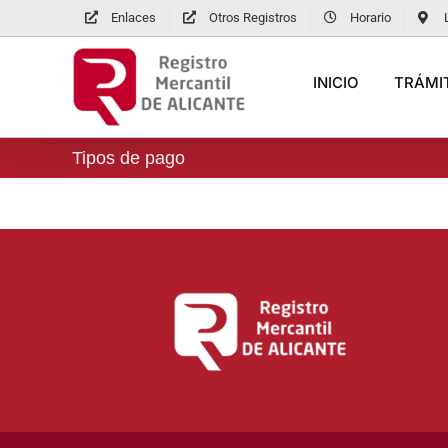
Saltar
Enlaces
Otros Registros
Horario
al
contenido
INICIO
TRÁMIT
Tipos de pago