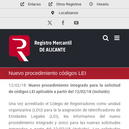
Saltar
Enlaces
Otros Registros
Horario
al
Localizanos
contenido
X
Facebook
YouTube
Nuevo procedimiento códigos LEI
12/02/18:
Nuevo procedimiento integrado para la solicitud
de códigos LEI aplicable a partir del 12/02/18 (incluido)
Una vez acreditado el Colegio de Registradores como unidad
organizativa (LOU) para la la asignación de Identificadores de
Entidades Legales (LEI), les informamos del nuevo
procedimiento integrado y único para las nuevas solicitudes